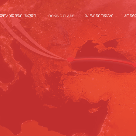
ᲚᲝᲙᲐᲚᲣᲠᲘ ᲥᲡᲔᲚᲘ
LOOKING GLASS
ᲞᲐᲠᲢᲜᲘᲝᲠᲔᲑᲘ
ᲙᲝᲜᲢ