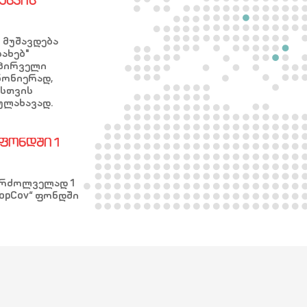
ᲐᲪᲕᲘᲡ
ი მუშავდება
ახებ"
 პირველი
ანონიერად,
ისთვის
ულახავად.
 ᲤᲝᲜᲓᲨᲘ 1
აბრძოლველად 1
opCov“ ფონდში