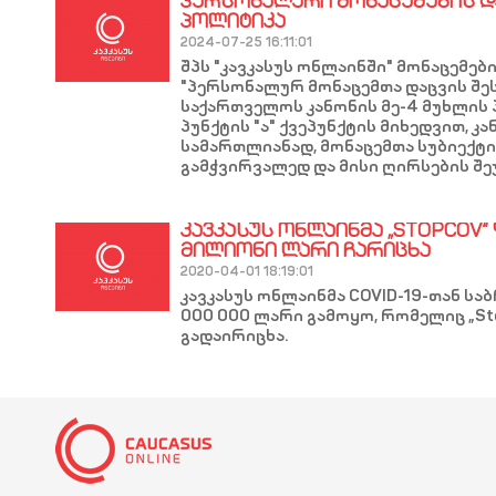
ᲞᲔᲠᲡᲝᲜᲐᲚᲣᲠᲘ ᲛᲝᲜᲐᲪᲔᲛᲔᲑᲘᲡ Დ
ᲞᲝᲚᲘᲢᲘᲙᲐ
2024-07-25 16:11:01
შპს "კავკასუს ონლაინში" მონაცემებ
"პერსონალურ მონაცემთა დაცვის შეს
საქართველოს კანონის მე-4 მუხლის
პუნქტის "ა" ქვეპუნქტის მიხედვით, კ
სამართლიანად, მონაცემთა სუბიექტ
გამჭვირვალედ და მისი ღირსების შე
ᲙᲐᲕᲙᲐᲡᲣᲡ ᲝᲜᲚᲐᲘᲜᲛᲐ „STOPCOV“
ᲛᲘᲚᲘᲝᲜᲘ ᲚᲐᲠᲘ ᲩᲐᲠᲘᲪᲮᲐ
2020-04-01 18:19:01
კავკასუს ონლაინმა COVID-19-თან ს
000 000 ლარი გამოყო, რომელიც „St
გადაირიცხა.