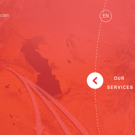
EN
ᲐᲥᲢᲘ
OUR
SERVICES