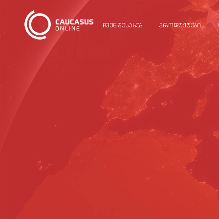
ᲩᲕᲔᲜ ᲨᲔᲡᲐᲮᲔᲑ
ᲞᲠᲝᲓᲣᲥᲢᲔᲑᲘ