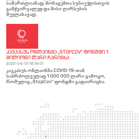
სამართლიანად, მონაცემთა სუბიექტისთვის
გამჭვირვალედ და მისი ღირსების
შეულახავად.
ᲙᲐᲕᲙᲐᲡᲣᲡ ᲝᲜᲚᲐᲘᲜᲛᲐ „STOPCOV“ ᲤᲝᲜᲓᲨᲘ 1
ᲛᲘᲚᲘᲝᲜᲘ ᲚᲐᲠᲘ ᲩᲐᲠᲘᲪᲮᲐ
2020-04-01 18:19:01
კავკასუს ონლაინმა COVID-19-თან
საბრძოლველად 1 000 000 ლარი გამოყო,
რომელიც „StopCov“ ფონდში გადაირიცხა.