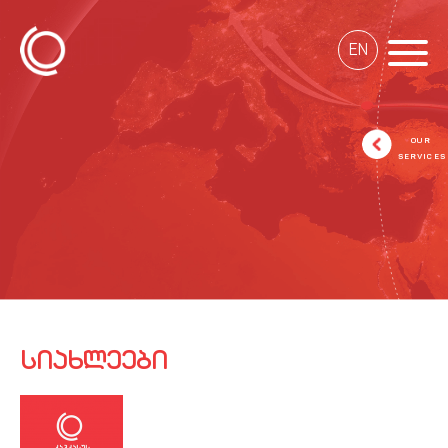
EN
OUR
SERVICES
ᲡᲘᲐᲮᲚᲔᲔᲑᲘ